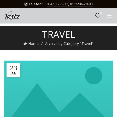
Telefoni:
064/312-6912, 011/286-29-93
0
TRAVEL
Home
Archive by Category "Travel"
23
JAN